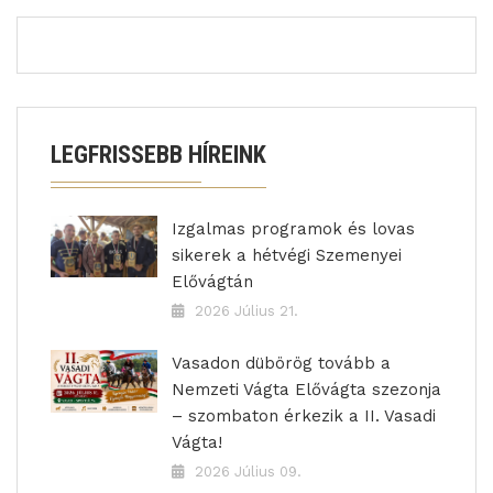
LEGFRISSEBB HÍREINK
Izgalmas programok és lovas
sikerek a hétvégi Szemenyei
Elővágtán
2026 Július 21.
Vasadon dübörög tovább a
Nemzeti Vágta Elővágta szezonja
– szombaton érkezik a II. Vasadi
Vágta!
2026 Július 09.