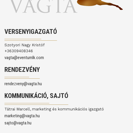
VERSENYIGAZGATÓ
Szotyori Nagy Kristóf
+36309408346
vagta@eventumlk.com
RENDEZVÉNY
rendezveny@vagta.hu
KOMMUNIKÁCIÓ, SAJTÓ
Tátrai Marcell, marketing és kommunikációs igazgató
marketing@vagta.hu
sajto@vagta.hu