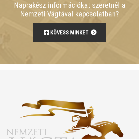
Naprakész információkat szeretnél a
Nemzeti Vágtával kapcsolatban?
KÖVESS MINKET