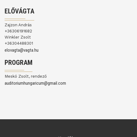
ELŐVÁGTA
Zajzon András
+36306191682
Winkler Zsolt
+36304488301
elovagta@vagta.hu
PROGRAM
Meskó Zsolt, rendező
auditoriumhungaricum@gmail.com