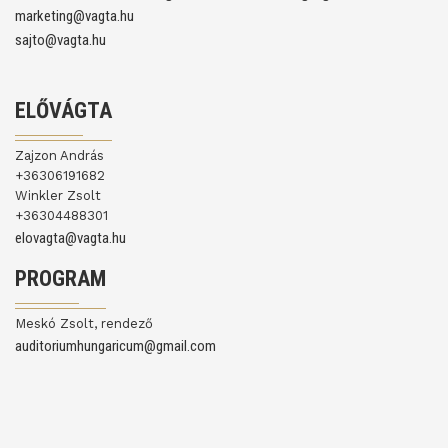
marketing@vagta.hu
sajto@vagta.hu
ELŐVÁGTA
Zajzon András
+36306191682
Winkler Zsolt
+36304488301
elovagta@vagta.hu
PROGRAM
Meskó Zsolt, rendező
auditoriumhungaricum@gmail.com