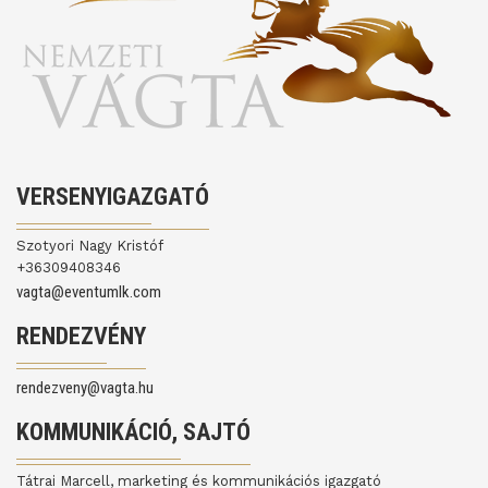
VERSENYIGAZGATÓ
Szotyori Nagy Kristóf
+36309408346
vagta@eventumlk.com
RENDEZVÉNY
rendezveny@vagta.hu
KOMMUNIKÁCIÓ, SAJTÓ
Tátrai Marcell, marketing és kommunikációs igazgató