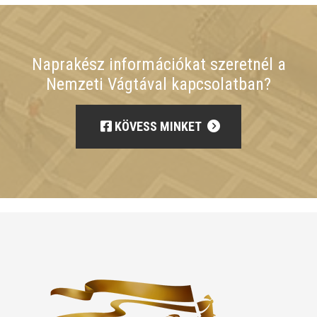
Naprakész információkat szeretnél a
Nemzeti Vágtával kapcsolatban?
KÖVESS MINKET