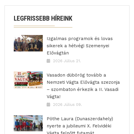
LEGFRISSEBB HÍREINK
Izgalmas programok és lovas
sikerek a hétvégi Szemenyei
Elővágtán
2026 Július 21.
Vasadon dübörög tovább a
Nemzeti Vágta Elővágta szezonja
– szombaton érkezik a II. Vasadi
Vágta!
2026 Július 09.
Pöthe Laura (Dunaszerdahely)
nyerte a jubileumi X. Felvidéki
Vágta felnőtt futamát