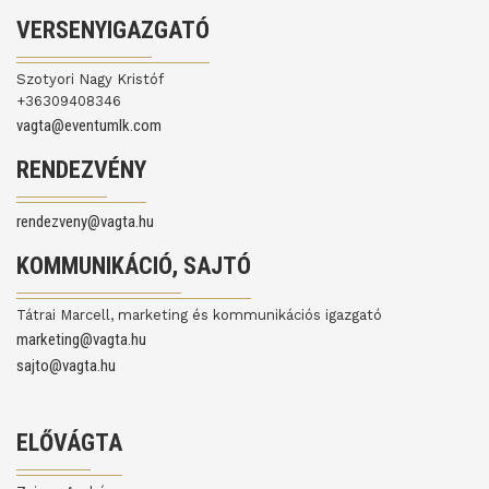
VERSENYIGAZGATÓ
Szotyori Nagy Kristóf
+36309408346
vagta@eventumlk.com
RENDEZVÉNY
rendezveny@vagta.hu
KOMMUNIKÁCIÓ, SAJTÓ
Tátrai Marcell, marketing és kommunikációs igazgató
marketing@vagta.hu
sajto@vagta.hu
ELŐVÁGTA