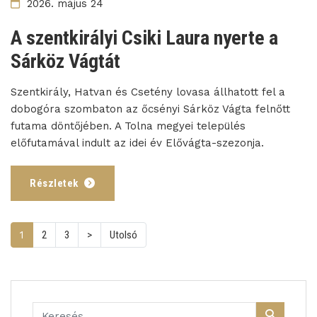
2026. május 24
A szentkirályi Csiki Laura nyerte a
Sárköz Vágtát
Szentkirály, Hatvan és Csetény lovasa állhatott fel a
dobogóra szombaton az őcsényi Sárköz Vágta felnőtt
futama döntőjében. A Tolna megyei település
előfutamával indult az idei év Elővágta-szezonja.
Részletek
(current)
1
2
3
>
Utolsó