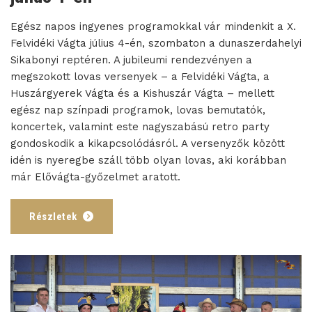
Egész napos ingyenes programokkal vár mindenkit a X.
Felvidéki Vágta július 4-én, szombaton a dunaszerdahelyi
Sikabonyi reptéren. A jubileumi rendezvényen a
megszokott lovas versenyek – a Felvidéki Vágta, a
Huszárgyerek Vágta és a Kishuszár Vágta – mellett
egész nap színpadi programok, lovas bemutatók,
koncertek, valamint este nagyszabású retro party
gondoskodik a kikapcsolódásról. A versenyzők között
idén is nyeregbe száll több olyan lovas, aki korábban
már Elővágta-győzelmet aratott.
Részletek