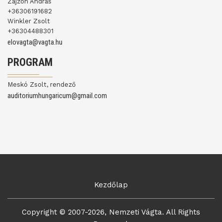
Zajzon András
+36306191682
Winkler Zsolt
+36304488301
elovagta@vagta.hu
PROGRAM
Meskó Zsolt, rendező
auditoriumhungaricum@gmail.com
Kezdőlap
Copyright © 2007-2026, Nemzeti Vágta. All Rights