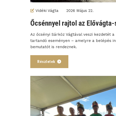
Vidéki Vágta
2026 Május 22.
Őcsénnyel rajtol az Elővágta
Az őcsényi Sárköz Vágtával veszi kezdetét a
tartandó eseményen – amelyre a belépés in
bemutatót is rendeznek.
Részletek