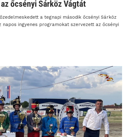
 az őcsényi Sárköz Vágtát
győzedelmeskedett a tegnapi második őcsényi Sárköz
z napos ingyenes programokat szervezett az őcsényi