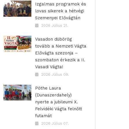
Izgalmas programok és
lovas sikerek a hétvégi
Szemenyei Elővágtán
2026 Július 21.
Vasadon dübörög
tovább a Nemzeti Vágta
Elővágta szezonja –
szombaton érkezik a II.
Vasadi Vágta!
2026 Július 09.
Pöthe Laura
(Dunaszerdahely)
nyerte a jubileumi X.
Felvidéki Vágta felnőtt
futamát
2026 Július 07.