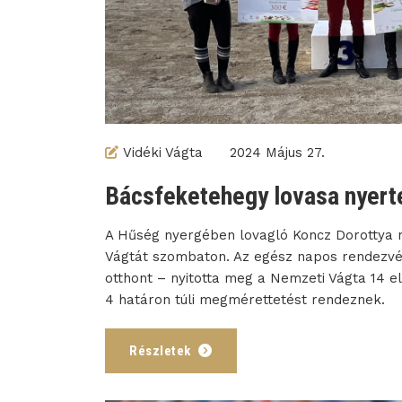
Vidéki Vágta
2024 Május 27.
Bácsfeketehegy lovasa nyerte
A Hűség nyergében lovagló Koncz Dorottya n
Vágtát szombaton. Az egész napos rendezvé
otthont – nyitotta meg a Nemzeti Vágta 14 el
4 határon túli megmérettetést rendeznek.
Részletek