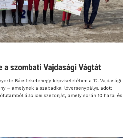
 a szombati Vajdasági Vágtát
yerte Bácsfeketehegy képviseletében a 12. Vajdasági
ny – amelynek a szabadkai lóversenypálya adott
őfutamból álló idei szezonját, amely során 10 hazai és