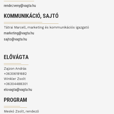
rendezveny@vagta.hu
KOMMUNIKÁCIÓ, SAJTÓ
Tátrai Marcell, marketing és kommunikációs igazgató
marketing@vagta.hu
sajto@vagta.hu
ELŐVÁGTA
Zajzon András
+36306191682
Winkler Zsolt
+36304488301
elovagta@vagta.hu
PROGRAM
Meskó Zsolt, rendező