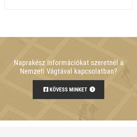
Naprakész információkat szeretnél a
Nemzeti Vágtával kapcsolatban?
KÖVESS MINKET