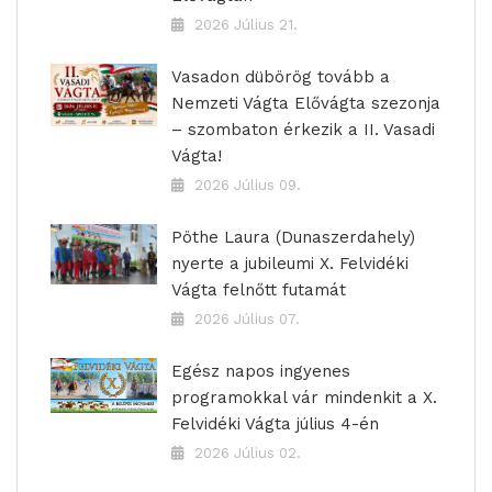
2026 Július 21.
Vasadon dübörög tovább a
Nemzeti Vágta Elővágta szezonja
– szombaton érkezik a II. Vasadi
Vágta!
2026 Július 09.
Pöthe Laura (Dunaszerdahely)
nyerte a jubileumi X. Felvidéki
Vágta felnőtt futamát
2026 Július 07.
Egész napos ingyenes
programokkal vár mindenkit a X.
Felvidéki Vágta július 4-én
2026 Július 02.