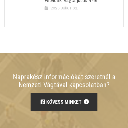
Felvidéki Vágta július 4-én
2026 Július 02.
Naprakész információkat szeretnél a
Nemzeti Vágtával kapcsolatban?
KÖVESS MINKET