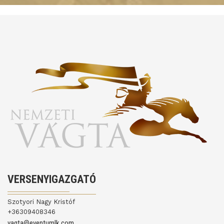
VERSENYIGAZGATÓ
Szotyori Nagy Kristóf
+36309408346
vagta@eventumlk.com