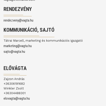
RENDEZVÉNY
rendezveny@vagta.hu
KOMMUNIKÁCIÓ, SAJTÓ
Tátrai Marcell, marketing és kommunikációs igazgató
marketing@vagta.hu
sajto@vagta.hu
ELŐVÁGTA
Zajzon András
+36306191682
Winkler Zsolt
+36304488301
elovagta@vagta.hu