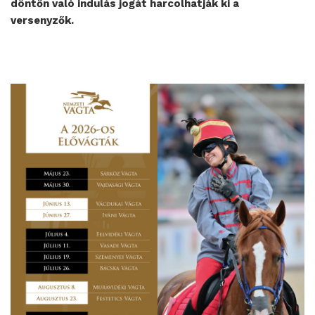
döntőn való indulás jogát harcolhatják ki a
versenyzők.