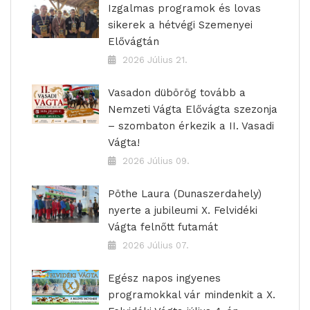
Izgalmas programok és lovas
sikerek a hétvégi Szemenyei
Elővágtán
2026 Július 21.
Vasadon dübörög tovább a
Nemzeti Vágta Elővágta szezonja
– szombaton érkezik a II. Vasadi
Vágta!
2026 Július 09.
Pöthe Laura (Dunaszerdahely)
nyerte a jubileumi X. Felvidéki
Vágta felnőtt futamát
2026 Július 07.
Egész napos ingyenes
programokkal vár mindenkit a X.