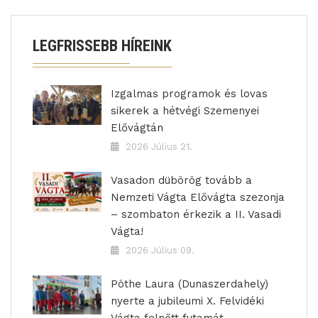
LEGFRISSEBB HÍREINK
Izgalmas programok és lovas
sikerek a hétvégi Szemenyei
Elővágtán
2026 Július 21.
Vasadon dübörög tovább a
Nemzeti Vágta Elővágta szezonja
– szombaton érkezik a II. Vasadi
Vágta!
2026 Július 09.
Pöthe Laura (Dunaszerdahely)
nyerte a jubileumi X. Felvidéki