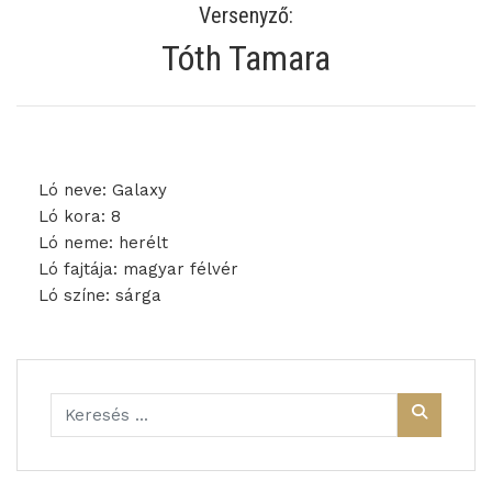
Versenyző:
Tóth Tamara
Ló neve: Galaxy
Ló kora: 8
Ló neme: herélt
Ló fajtája: magyar félvér
Ló színe: sárga