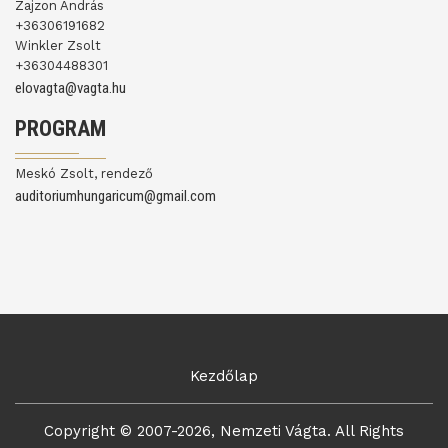
Zajzon András
+36306191682
Winkler Zsolt
+36304488301
elovagta@vagta.hu
PROGRAM
Meskó Zsolt, rendező
auditoriumhungaricum@gmail.com
Kezdőlap
Copyright © 2007-2026, Nemzeti Vágta. All Rights