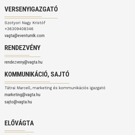
VERSENYIGAZGATÓ
Szotyori Nagy Kristóf
+36309408346
vagta@eventumlk.com
RENDEZVÉNY
rendezveny@vagta.hu
KOMMUNIKÁCIÓ, SAJTÓ
Tátrai Marcell, marketing és kommunikációs igazgató
marketing@vagta.hu
sajto@vagta.hu
ELŐVÁGTA