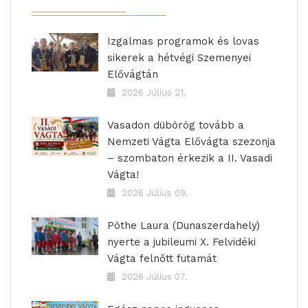
Izgalmas programok és lovas
sikerek a hétvégi Szemenyei
Elővágtán
2026 Július 21.
Vasadon dübörög tovább a
Nemzeti Vágta Elővágta szezonja
– szombaton érkezik a II. Vasadi
Vágta!
2026 Július 09.
Pöthe Laura (Dunaszerdahely)
nyerte a jubileumi X. Felvidéki
Vágta felnőtt futamát
2026 Július 07.