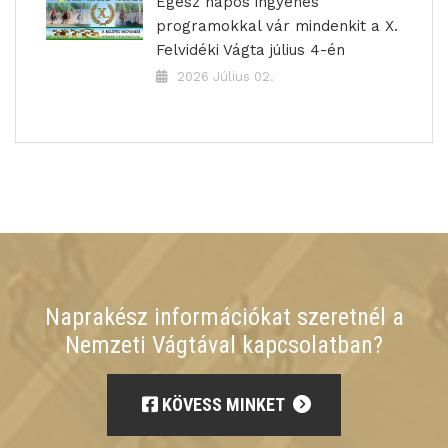
Egész napos ingyenes
programokkal vár mindenkit a X.
Felvidéki Vágta július 4-én
2026 Július 02.
Naprakész információkat szeretnél a
Nemzeti Vágtával kapcsolatban?
KÖVESS MINKET