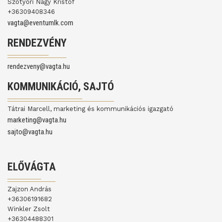
Szotyori Nagy Kristóf
+36309408346
vagta@eventumlk.com
RENDEZVÉNY
rendezveny@vagta.hu
KOMMUNIKÁCIÓ, SAJTÓ
Tátrai Marcell, marketing és kommunikációs igazgató
marketing@vagta.hu
sajto@vagta.hu
ELŐVÁGTA
Zajzon András
+36306191682
Winkler Zsolt
+36304488301