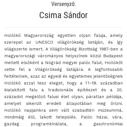
Versenyző:
Csima Sándor
Hollókő Magyarország egyetlen olyan faluja, amely
szerepel az UNESCO világörökség listáján, és így
világszerte ismert. A Világörökség Bizottság 1987-ben a
magyarországi várományos helyszínek közül Budapest
mellett elsőként a Nógrád megyei palóc falut, Hollókőt
vette fel a Világörökség listájára. A legfontosabb
feltételnek, azaz az egyedi és egyetemes jelentőségnek
Hollókő azzal tesz eleget, hogy a 17–18. században
kialakított falu a tradicionális építészet és a 20.
századot megelőző falusi élet olyan, páratlan példája,
amelyet sikerült eredeti állapotában meg őrizni.
Hollókő napjainkra sem vált szabadtéri múzeummá,
mindmáig élő, lakott település. Palóc házai, vára,
gazdag programkínálata, a gasztronómiai