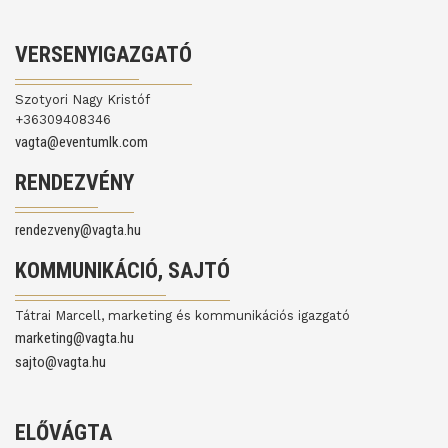
VERSENYIGAZGATÓ
Szotyori Nagy Kristóf
+36309408346
vagta@eventumlk.com
RENDEZVÉNY
rendezveny@vagta.hu
KOMMUNIKÁCIÓ, SAJTÓ
Tátrai Marcell, marketing és kommunikációs igazgató
marketing@vagta.hu
sajto@vagta.hu
ELŐVÁGTA