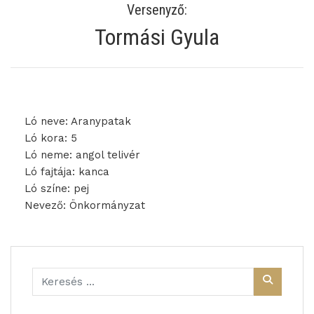
Versenyző:
Tormási Gyula
Ló neve: Aranypatak
Ló kora: 5
Ló neme: angol telivér
Ló fajtája: kanca
Ló színe: pej
Nevező: Önkormányzat