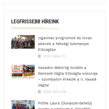
LEGFRISSEBB HÍREINK
Izgalmas programok és lovas
sikerek a hétvégi Szemenyei
Elővágtán
2026 Július 21.
Vasadon dübörög tovább a
Nemzeti Vágta Elővágta szezonja
– szombaton érkezik a II. Vasadi
Vágta!
2026 Július 09.
Pöthe Laura (Dunaszerdahely)