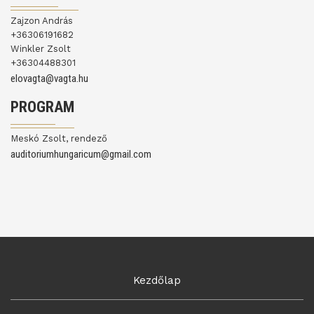
Zajzon András
+36306191682
Winkler Zsolt
+36304488301
elovagta@vagta.hu
PROGRAM
Meskó Zsolt, rendező
auditoriumhungaricum@gmail.com
Kezdőlap