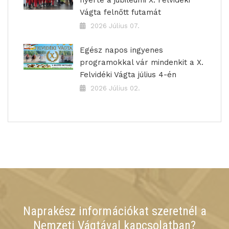
nyerte a jubileumi X. Felvidéki
Vágta felnőtt futamát
2026 Július 07.
Egész napos ingyenes
programokkal vár mindenkit a X.
Felvidéki Vágta július 4-én
2026 Július 02.
Naprakész információkat szeretnél a
Nemzeti Vágtával kapcsolatban?