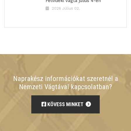
Felvidéki Vágta július 4-én
2026 Július 02.
Naprakész információkat szeretnél a
Nemzeti Vágtával kapcsolatban?
KÖVESS MINKET