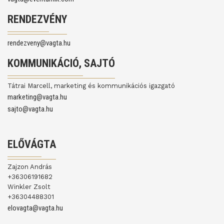
RENDEZVÉNY
rendezveny@vagta.hu
KOMMUNIKÁCIÓ, SAJTÓ
Tátrai Marcell, marketing és kommunikációs igazgató
marketing@vagta.hu
sajto@vagta.hu
ELŐVÁGTA
Zajzon András
+36306191682
Winkler Zsolt
+36304488301
elovagta@vagta.hu