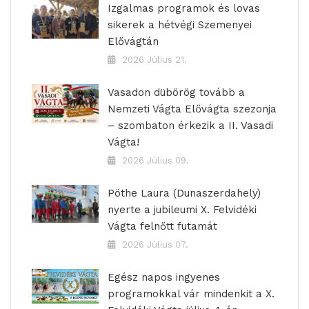
Izgalmas programok és lovas
sikerek a hétvégi Szemenyei
Elővágtán
2026 Július 21.
Vasadon dübörög tovább a
Nemzeti Vágta Elővágta szezonja
– szombaton érkezik a II. Vasadi
Vágta!
2026 Július 09.
Pöthe Laura (Dunaszerdahely)
nyerte a jubileumi X. Felvidéki
Vágta felnőtt futamát
2026 Július 07.
Egész napos ingyenes
programokkal vár mindenkit a X.