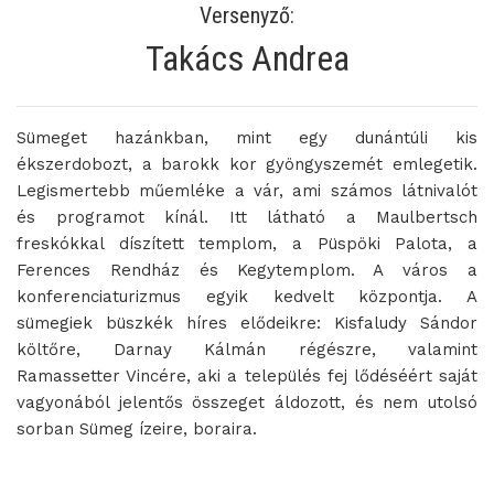
Versenyző:
Takács Andrea
Sümeget hazánkban, mint egy dunántúli kis
ékszerdobozt, a barokk kor gyöngyszemét emlegetik.
Legismertebb műemléke a vár, ami számos látnivalót
és programot kínál. Itt látható a Maulbertsch
freskókkal díszített templom, a Püspöki Palota, a
Ferences Rendház és Kegytemplom. A város a
konferenciaturizmus egyik kedvelt központja. A
sümegiek büszkék híres elődeikre: Kisfaludy Sándor
költőre, Darnay Kálmán régészre, valamint
Ramassetter Vincére, aki a település fej lődéséért saját
vagyonából jelentős összeget áldozott, és nem utolsó
sorban Sümeg ízeire, boraira.