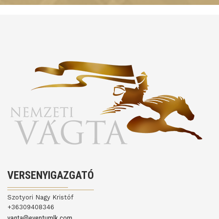
VERSENYIGAZGATÓ
Szotyori Nagy Kristóf
+36309408346
vagta@eventumlk.com