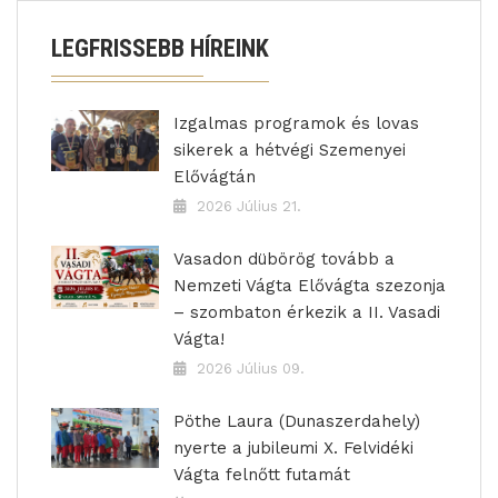
LEGFRISSEBB HÍREINK
Izgalmas programok és lovas
sikerek a hétvégi Szemenyei
Elővágtán
2026 Július 21.
Vasadon dübörög tovább a
Nemzeti Vágta Elővágta szezonja
– szombaton érkezik a II. Vasadi
Vágta!
2026 Július 09.
Pöthe Laura (Dunaszerdahely)
nyerte a jubileumi X. Felvidéki
Vágta felnőtt futamát