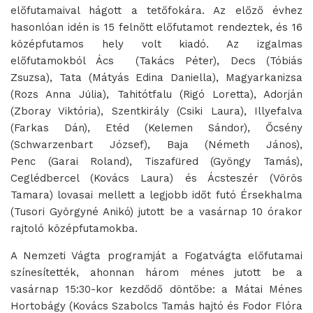
előfutamaival hágott a tetőfokára. Az előző évhez
hasonlóan idén is 15 felnőtt előfutamot rendeztek, és 16
középfutamos hely volt kiadó. Az izgalmas
előfutamokból Ács (Takács Péter), Decs (Tóbiás
Zsuzsa), Tata (Mátyás Edina Daniella), Magyarkanizsa
(Rozs Anna Júlia), Tahitótfalu (Rigó Loretta), Adorján
(Zboray Viktória), Szentkirály (Csiki Laura), Illyefalva
(Farkas Dán), Etéd (Kelemen Sándor), Őcsény
(Schwarzenbart József), Baja (Németh János),
Penc (Garai Roland), Tiszafüred (Gyöngy Tamás),
Ceglédbercel (Kovács Laura) és Ácsteszér (Vörös
Tamara) lovasai mellett a legjobb időt futó Érsekhalma
(Tusori Györgyné Anikó) jutott be a vasárnap 10 órakor
rajtoló középfutamokba.
A Nemzeti Vágta programját a Fogatvágta előfutamai
színesítették, ahonnan három ménes jutott be a
vasárnap 15:30-kor kezdődő döntőbe: a Mátai Ménes
Hortobágy (Kovács Szabolcs Tamás hajtó és Fodor Flóra