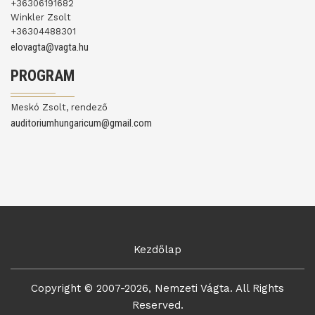
+36306191682
Winkler Zsolt
+36304488301
elovagta@vagta.hu
PROGRAM
Meskó Zsolt, rendező
auditoriumhungaricum@gmail.com
Kezdőlap
Copyright © 2007-2026, Nemzeti Vágta. All Rights
Reserved.