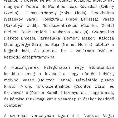
legjobb 5 időeredményt produkáló lovas. Az előfutamát
megnyerő Dobronak (Gombóc Lea), Köveskál (Sziklay
Gizella), Dunaszerdahely (Kohut Linda), Érsekhalma
(Sztankov Sára), Hosszúfalu (Kepe Larissza), Vasad
(Rakottyai Judit), Törökszentmiklós (Csontos Gréta)
mellett Pestszentlőrinc (Juharos Jadviga), Gyenesdiás
(Fekete Emese), Farkaslaka (Demény Magor), Kalocsa
(Szentgyörgyi Sára) és Baja (Német Norina) futották a
legjobb időt, és jutottak be a vasárnap 9:30-kor
kezdődő középfutamokba.
A Huszárgyerek kategóriában négy előfutamban
küzdöttek meg a lovasok a négy döntős helyért,
melyből Vasad (Holczer Hanna), Mátyásföld (Szabó
Kristóf Áron), Törökszentmiklós (Csontos Zara) és
Szilvásvárad (Penzer Kamilla) bizonyultak a legjobbnak,
és képviseltetik magukat a vasárnap 15 órakor kezdődő
döntőben.
A szombati versenynap izgalmai a Nemzeti Vágta