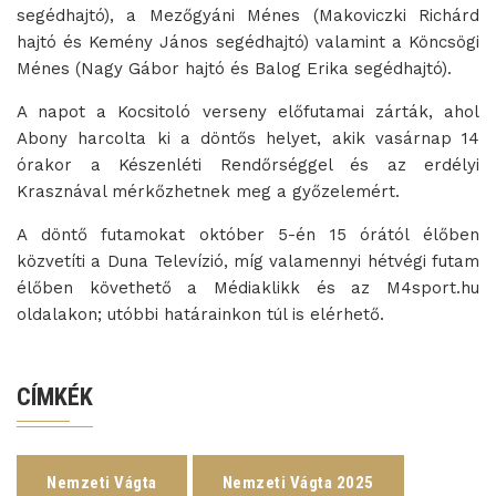
segédhajtó), a Mezőgyáni Ménes (Makoviczki Richárd
hajtó és Kemény János segédhajtó) valamint a Köncsögi
Ménes (Nagy Gábor hajtó és Balog Erika segédhajtó).
A napot a Kocsitoló verseny előfutamai zárták, ahol
Abony harcolta ki a döntős helyet, akik vasárnap 14
órakor a Készenléti Rendőrséggel és az erdélyi
Krasznával mérkőzhetnek meg a győzelemért.
A döntő futamokat október 5-én 15 órától élőben
közvetíti a Duna Televízió, míg valamennyi hétvégi futam
élőben követhető a Médiaklikk és az M4sport.hu
oldalakon; utóbbi határainkon túl is elérhető.
CÍMKÉK
Nemzeti Vágta
Nemzeti Vágta 2025