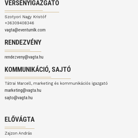
VERSENYIGAZGATÓ
Szotyori Nagy Kristóf
+36309408346
vagta@eventumlk.com
RENDEZVÉNY
rendezveny@vagta.hu
KOMMUNIKÁCIÓ, SAJTÓ
Tátrai Marcell, marketing és kommunikációs igazgató
marketing@vagta.hu
sajto@vagta.hu
ELŐVÁGTA
Zajzon András