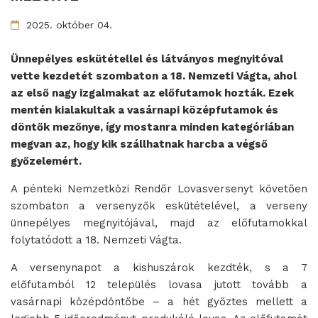
2025. október 04.
Ünnepélyes eskütétellel és látványos megnyitóval
vette kezdetét szombaton a 18. Nemzeti Vágta, ahol
az első nagy izgalmakat az előfutamok hozták. Ezek
mentén kialakultak a vasárnapi középfutamok és
döntők mezőnye, így mostanra minden kategóriában
megvan az, hogy kik szállhatnak harcba a végső
győzelemért.
A pénteki Nemzetközi Rendőr Lovasversenyt követően
szombaton a versenyzők eskütételével, a verseny
ünnepélyes megnyitójával, majd az előfutamokkal
folytatódott a 18. Nemzeti Vágta.
A versenynapot a kishuszárok kezdték, s a 7
előfutamból 12 település lovasa jutott tovább a
vasárnapi középdöntőbe – a hét győztes mellett a