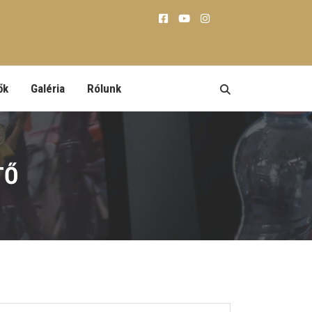
ők
Galéria
Rólunk
TŐ