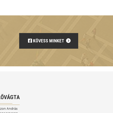
KÖVESS MINKET
LŐVÁGTA
jzon András