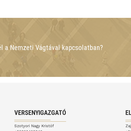
él a Nemzeti Vágtával kapcsolatban?
VERSENYIGAZGATÓ
E
Szotyori Nagy Kristóf
Za