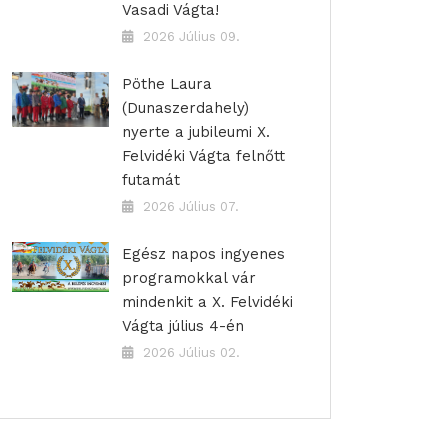
Vasadi Vágta!
2026 Július 09.
Pöthe Laura
(Dunaszerdahely)
nyerte a jubileumi X.
Felvidéki Vágta felnőtt
futamát
2026 Július 07.
Egész napos ingyenes
programokkal vár
mindenkit a X. Felvidéki
Vágta július 4-én
2026 Július 02.