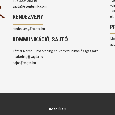
+36309408346
+3
Wi
vagta@eventumlk.com
+3
RENDEZVÉNY
el
P
rendezveny@vagta.hu
KOMMUNIKÁCIÓ, SAJTÓ
Me
au
Tátrai Marcell, marketing és kommunikációs igazgató
marketing@vagta.hu
sajto@vagta.hu
Kezdőlap