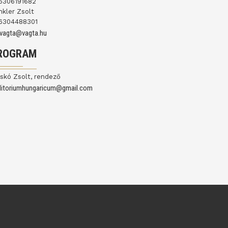
6306191682
nkler Zsolt
6304488301
ovagta@vagta.hu
ROGRAM
skó Zsolt, rendező
ditoriumhungaricum@gmail.com