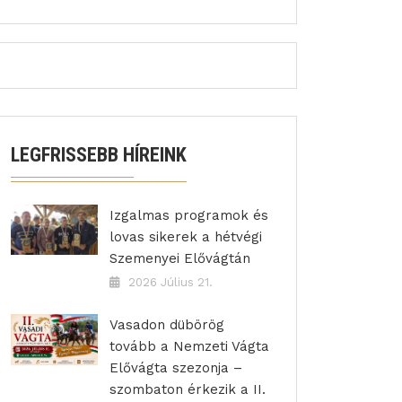
LEGFRISSEBB HÍREINK
Izgalmas programok és
lovas sikerek a hétvégi
Szemenyei Elővágtán
2026 Július 21.
Vasadon dübörög
tovább a Nemzeti Vágta
Elővágta szezonja –
szombaton érkezik a II.