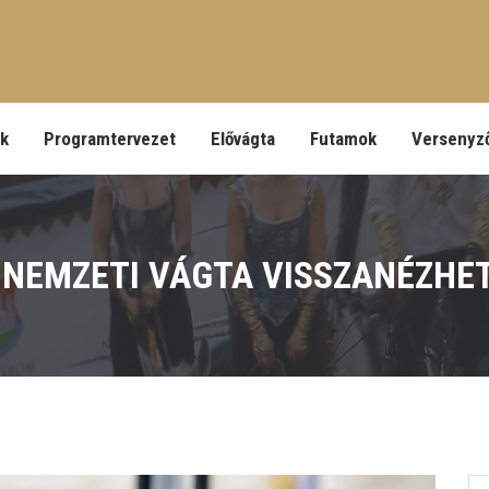
ek
Programtervezet
Elővágta
Futamok
Versenyz
 NEMZETI VÁGTA VISSZANÉZHE